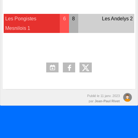
Les Pongistes
6
8
Les Andelys 2
Mesnilois 1
Publié le
11 janv. 2023
par
Jean-Paul Rivet